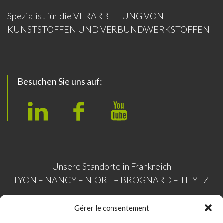
Spezialist für die VERARBEITUNG VON
KUNSTSTOFFEN UND VERBUNDWERKSTOFFEN
Besuchen Sie uns auf:
L
F
Y
i
a
o
n
c
u
k
e
T
Unsere Standorte in Frankreich
e
b
u
LYON – NANCY – NIORT – BROGNARD – THYEZ
d
o
b
I
o
e
Gérer le consentement