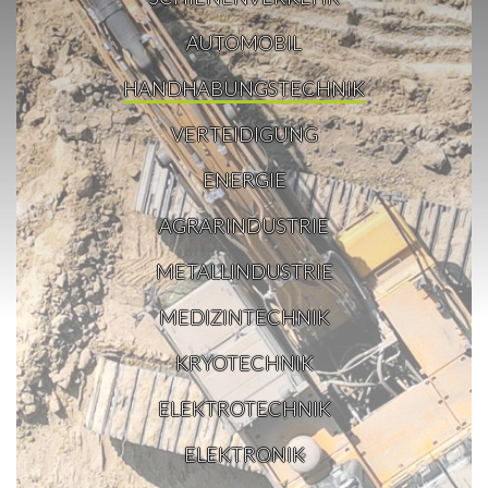
AUTOMOBIL
HANDHABUNGSTECHNIK
VERTEIDIGUNG
ENERGIE
AGRARINDUSTRIE
METALLINDUSTRIE
MEDIZINTECHNIK
KRYOTECHNIK
ELEKTROTECHNIK
ELEKTRONIK