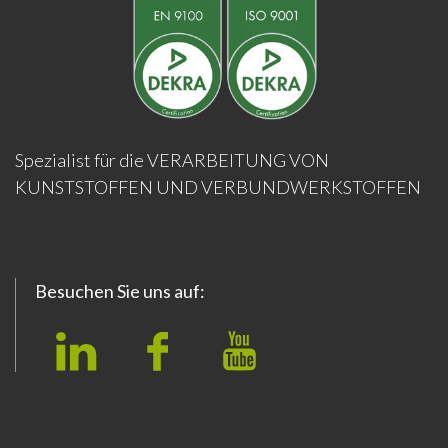
Spezialist für die VERARBEITUNG VON
KUNSTSTOFFEN UND VERBUNDWERKSTOFFEN
Besuchen Sie uns auf:
L
F
Y
i
a
o
n
c
u