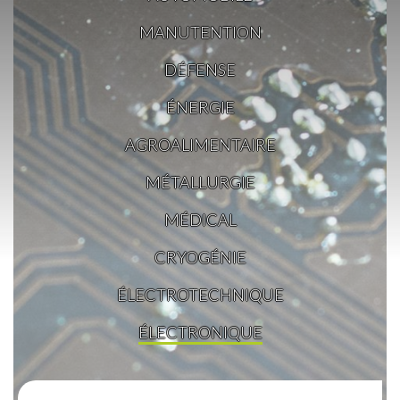
MANUTENTION
DÉFENSE
ÉNERGIE
AGROALIMENTAIRE
MÉTALLURGIE
MÉDICAL
CRYOGÉNIE
ÉLECTROTECHNIQUE
ÉLECTRONIQUE