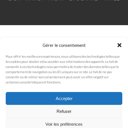
© ICM Industrie 2020
Gérer le consentement
Sitemap
Pour offrir les meilleures expériences, nous utilisons des technologies telles que
les cookies pour stocker et/ou accéder aux informations des appareils. Le fait de
consentir à ces technologies nous permettra de traiter des données telles que le
Mentions légales
comportement de navigation ou les ID uniques sur ce site. Le fait de ne pas
consentir ou de retirer son consentement peut avoir un effet négatif sur
certaines caractéristiques et fonctions.
Nous contacter
Accepter
Politique de cookies (UE)
Refuser
Politique de confidentialité
Voir les préférences