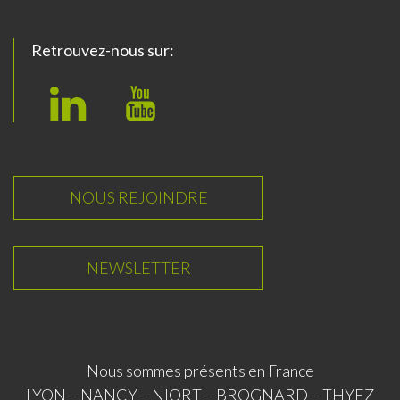
Retrouvez-nous sur:
L
Y
i
o
n
u
k
T
NOUS REJOINDRE
e
u
d
b
NEWSLETTER
I
e
n
Nous sommes présents en France
LYON – NANCY – NIORT – BROGNARD – THYEZ