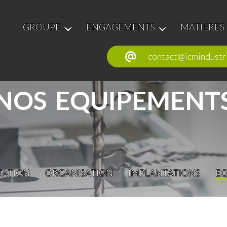
GROUPE
ENGAGEMENTS
MATIÈRES
contact@icmindustr
NOS EQUIPEMENT
TATION
ORGANISATION
IMPLANTATIONS
EQ