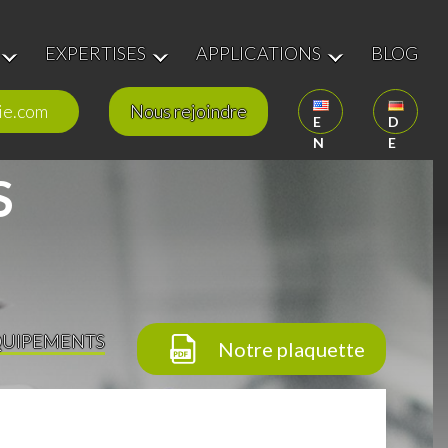
EXPERTISES
APPLICATIONS
BLOG
ie.com
Nous rejoindre
E
D
N
E
S
UIPEMENTS
Notre plaquette