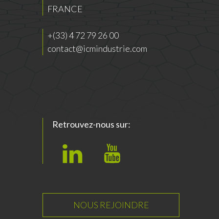
FRANCE
+(33) 4 72 79 26 00
contact@icmindustrie.com
Retrouvez-nous sur:
L
Y
i
o
n
u
k
T
NOUS REJOINDRE