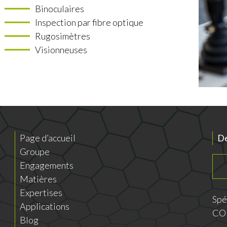
Binoculaires
Inspection par fibre optique
Rugosimètres
Visionneuses
Page d’accueil
De
Groupe
Engagements
Matières
Expertises
Spé
Applications
CO
Blog