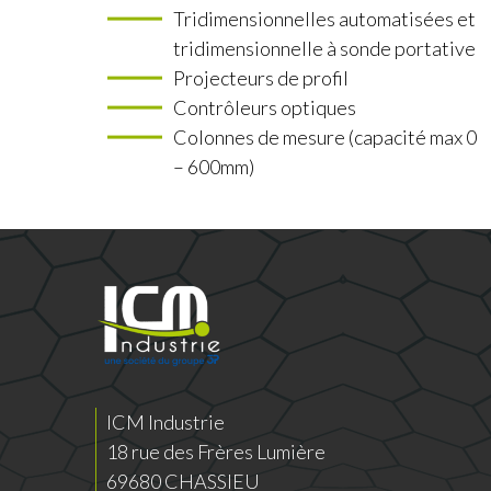
Tridimensionnelles automatisées et
tridimensionnelle à sonde portative
Projecteurs de profil
Contrôleurs optiques
Colonnes de mesure (capacité max 0
– 600mm)
ICM Industrie
18 rue des Frères Lumière
69680 CHASSIEU