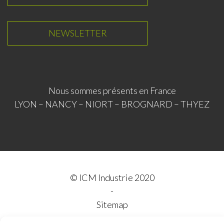
e
u
d
b
NEWSLETTER
I
e
n
Nous sommes présents en France
LYON – NANCY – NIORT – BROGNARD – THYEZ
© ICM Industrie 2020
Sitemap