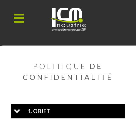
Passer
au
contenu
POLITIQUE
DE
CONFIDENTIALITÉ
1. OBJET