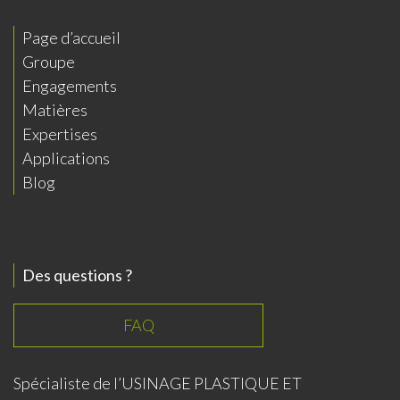
autres :
communication@icmi
www.icmindustrie.com
ndustrie.com
Page d’accueil
communication@icmindustrie.com
Groupe
Engagements
Matières
Expertises
Applications
Blog
communication@icmindustrie.com
Des questions ?
FAQ
Vous pouvez trouver des informations
Spécialiste de l’USINAGE PLASTIQUE ET